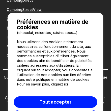
CampingDirect
CampingStreetView
Groupe Romanée
Préférences en matière de
cookies
Antilope VAN
(chocolat, noisettes, raisins secs...)
Une question ?
Nous utilisons des cookies strictement
nécessaires au fonctionnement du site, aux
Annuaire des campings
performances et aux préférences. Nous
Guide camping
sommes susceptibles d’utiliser également
des cookies afin de bénéficier de publicités
ciblées adressées aux utilisateurs. En
cliquant sur tout accepter, vous consentez à
l'utilisation de ces cookies aux fins décrites
Qui sommes nous ?
|
Mentions légales
|
Cookies
|
Politique
dans notre politique en matière de cookies.
des avis
Pour en savoir plus, cliquez ici
Camping2be.com ©2026 Camping2Be, tous droits réservés.
Tout accepter
Tous les médias et toutes les images sont la propriété de
leurs détenteurs respectifs.