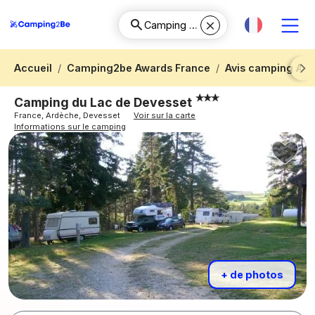
Accueil
Camping2be Awards France
Avis camping Ar
Next
Camping du Lac de Devesset
France, Ardèche, Devesset
Voir sur la carte
Informations sur le camping
+ de photos