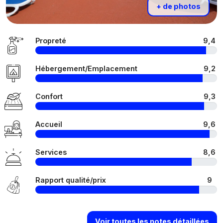
+ de photos
Propreté
9,4
Hébergement/Emplacement
9,2
Confort
9,3
Accueil
9,6
Services
8,6
Rapport qualité/prix
9
Voir toutes les notes détaillées