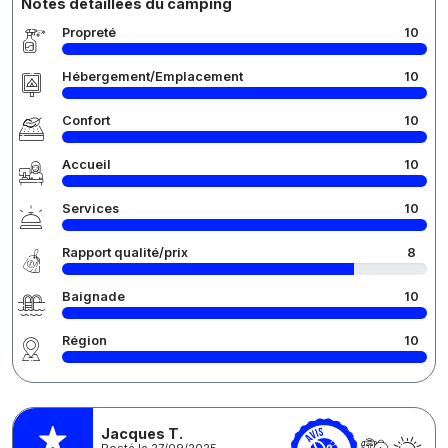
Notes détaillées du camping
Propreté
10
Hébergement/Emplacement
10
Confort
10
Accueil
10
Services
10
Rapport qualité/prix
8
Baignade
10
Région
10
Jacques T.
Posté le 27/09/2025