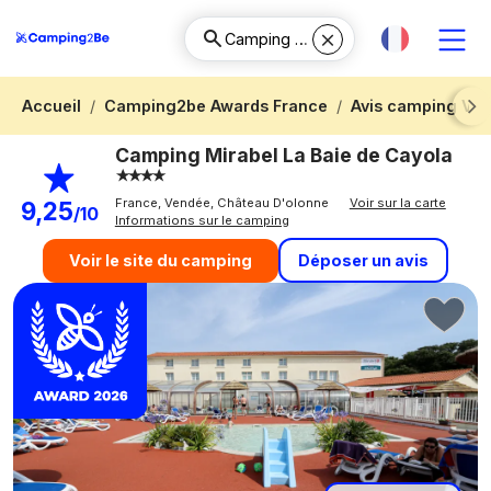
Accueil
Camping2be Awards France
Avis camping Ve
Next
Camping Mirabel La Baie de Cayola
France, Vendée, Château D'olonne
Voir sur la carte
9,25
/10
Informations sur le camping
Déposer un avis
Voir le site du camping