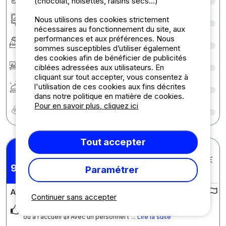
(chocolat, noisettes, raisins secs...)
Hébergement/Emplacement
9
Nous utilisons des cookies strictement
nécessaires au fonctionnement du site, aux
performances et aux préférences. Nous
Confort
8
sommes susceptibles d’utiliser également
des cookies afin de bénéficier de publicités
Accueil
8
ciblées adressées aux utilisateurs. En
cliquant sur tout accepter, vous consentez à
Services
8
l'utilisation de ces cookies aux fins décrites
dans notre politique en matière de cookies.
Rapport qualité/prix
8
Pour en savoir plus, cliquez ici
Tout accepter
Mickael D.
Posté le 22/09/2025
Séjour : 06/09/2025 -
9,44
Paramétrer
/10
20/09/2025
Avis sur le camping :
Continuer sans accepter
L'accueil du personnel vraiment top ,que ça soit la directrice
ou a l'accueil 👍 Avec un personnel t
... Lire la suite