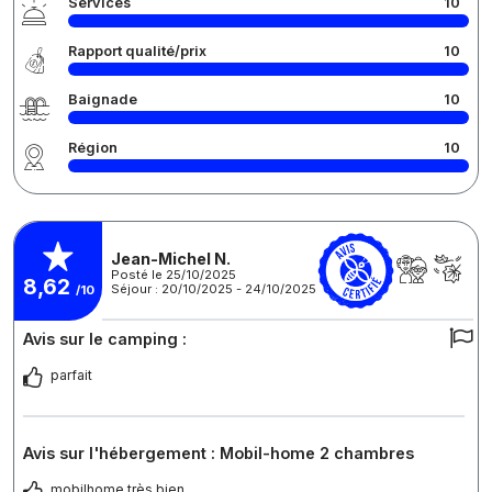
Services
10
Rapport qualité/prix
10
Baignade
10
Région
10
Jean-Michel N.
Posté le 25/10/2025
8,62
Séjour : 20/10/2025 - 24/10/2025
/10
Avis sur le camping :
parfait
Avis sur l'hébergement : Mobil-home 2 chambres
mobilhome très bien