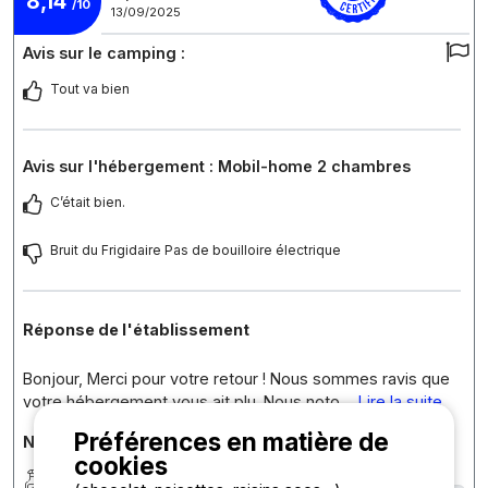
8,14
/10
13/09/2025
Avis sur le camping :
Tout va bien
Avis sur l'hébergement : Mobil-home 2 chambres
C’était bien.
Bruit du Frigidaire Pas de bouilloire électrique
Réponse de l'établissement
Bonjour, Merci pour votre retour ! Nous sommes ravis que
votre hébergement vous ait plu. Nous noto
... Lire la suite
Préférences en matière de
Notes détaillées du camping
cookies
Propreté
8