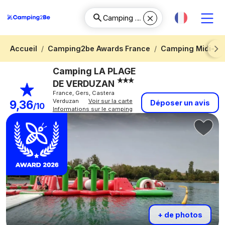
Accueil
Camping2be Awards France
Camping Midi-Py
Next
Camping LA PLAGE
DE VERDUZAN
France, Gers, Castera
Verduzan
Voir sur la carte
9,36
Déposer un avis
/10
Informations sur le camping
+ de photos