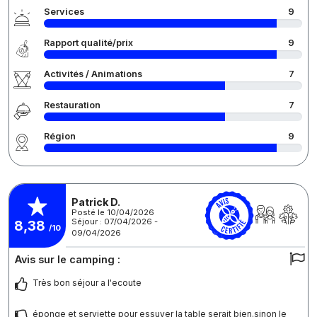
Services
9
Rapport qualité/prix
9
Activités / Animations
7
Restauration
7
Région
9
Patrick D.
Posté le 10/04/2026
Séjour : 07/04/2026 -
8,38
/10
09/04/2026
Avis sur le camping :
Très bon séjour a l'ecoute
éponge et serviette pour essuyer la table serait bien.sinon le