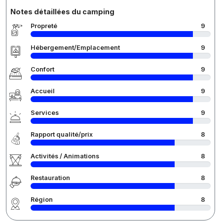
Notes détaillées du camping
Propreté
9
Hébergement/Emplacement
9
Confort
9
Accueil
9
Services
9
Rapport qualité/prix
8
Activités / Animations
8
Restauration
8
Région
8