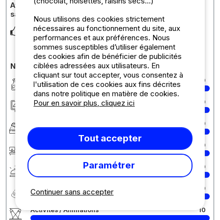
(chocolat, noisettes, raisins secs...)
Avis sur l'hébergement : "Cocosweet" toilé (sans
sanitaires)
Nous utilisons des cookies strictement
nécessaires au fonctionnement du site, aux
Première expérience en coco c’était extra ! Malgré la période
performances et aux préférences. Nous
canicule et donc grosse chaleur dans
... Lire la suite
sommes susceptibles d’utiliser également
des cookies afin de bénéficier de publicités
ciblées adressées aux utilisateurs. En
Notes détaillées du camping
cliquant sur tout accepter, vous consentez à
Propreté
10
l'utilisation de ces cookies aux fins décrites
dans notre politique en matière de cookies.
Pour en savoir plus, cliquez ici
Hébergement/Emplacement
10
Confort
10
Tout accepter
Accueil
10
Paramétrer
Services
10
Rapport qualité/prix
10
Continuer sans accepter
Activités / Animations
10