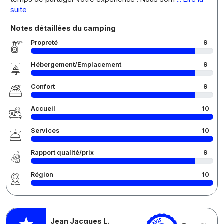
suite
Notes détaillées du camping
Propreté
9
Hébergement/Emplacement
9
Confort
9
Accueil
10
Services
10
Rapport qualité/prix
9
Région
10
Jean Jacques L.