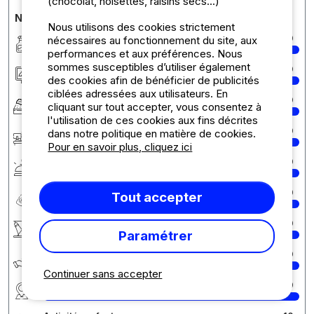
(chocolat, noisettes, raisins secs...)
Notes détaillées du camping
Nous utilisons des cookies strictement
Propreté
10
nécessaires au fonctionnement du site, aux
performances et aux préférences. Nous
sommes susceptibles d’utiliser également
Hébergement/Emplacement
10
des cookies afin de bénéficier de publicités
ciblées adressées aux utilisateurs. En
Confort
10
cliquant sur tout accepter, vous consentez à
l'utilisation de ces cookies aux fins décrites
Accueil
10
dans notre politique en matière de cookies.
Pour en savoir plus, cliquez ici
Services
10
Rapport qualité/prix
10
Tout accepter
Activités / Animations
10
Paramétrer
Écologie développement durable
10
Continuer sans accepter
Région
10