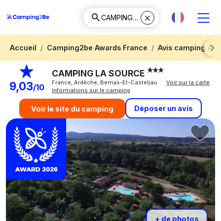
Accueil
Camping2be Awards France
Avis camping Ar
Next
CAMPING LA SOURCE
France, Ardèche, Berrias-Et-Casteljau
Voir sur la carte
9,03
/10
Informations sur le camping
Déposer un avis
Voir le site du camping
+ de photos