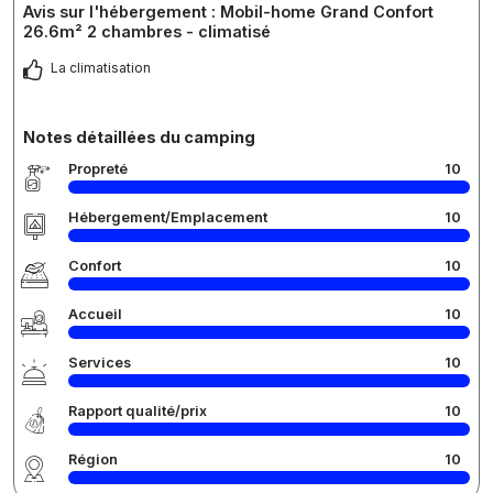
Avis sur l'hébergement : Mobil-home Grand Confort
26.6m² 2 chambres - climatisé
La climatisation
Notes détaillées du camping
Propreté
10
Hébergement/Emplacement
10
Confort
10
Accueil
10
Services
10
Rapport qualité/prix
10
Région
10