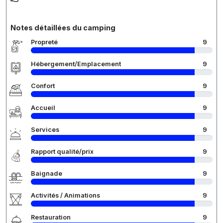
Notes détaillées du camping
Propreté
9
Hébergement/Emplacement
9
Confort
9
Accueil
9
Services
9
Rapport qualité/prix
9
Baignade
9
Activités / Animations
9
Restauration
9