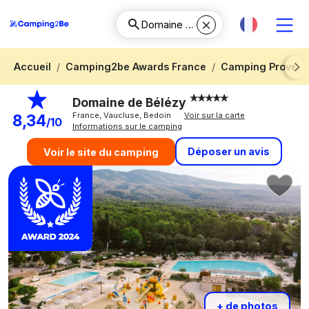
Accueil
Camping2be Awards France
Camping Provenc
Next
Domaine de Bélézy
France, Vaucluse, Bedoin
Voir sur la carte
8,34
/10
Informations sur le camping
Déposer un avis
Voir le site du camping
+ de photos