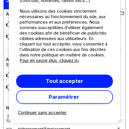
5,33
(chocolat, noisettes, raisins secs...)
Séjour : 11/07/2026 - 18/07/2026
/10
Nous utilisons des cookies strictement
Avis sur le camping :
nécessaires au fonctionnement du site, aux
performances et aux préférences. Nous
La piscine reste extrêmement confortable.
sommes susceptibles d’utiliser également
des cookies afin de bénéficier de publicités
Tente liege dans laquelle nous sommes rentrés n’était pas
ciblées adressées aux utilisateurs. En
propre et nous avions l’impression d’être
... Lire la suite
cliquant sur tout accepter, vous consentez à
l'utilisation de ces cookies aux fins décrites
dans notre politique en matière de cookies.
Avis sur l'hébergement : Tente Lodge Tribu (Type
Pour en savoir plus, cliquez ici
Samedi)
L’emplacement qui reste féerique
Tout accepter
Comme dit plus haut. Énormément d’insectes et pas propre à
l’arrivée. Le bois de la terrasse, complè
... Lire la suite
Paramétrer
Notes détaillées du camping
Continuer sans accepter
Propreté
3
Hébergement/Emplacement
5