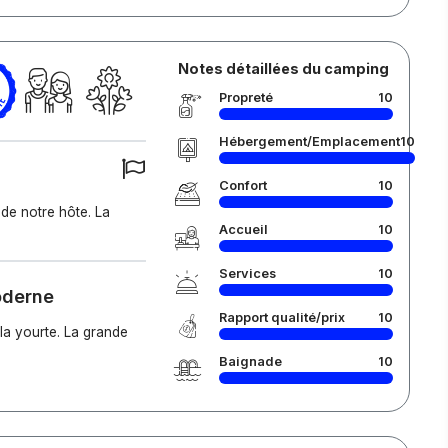
Notes détaillées du camping
Propreté
10
Hébergement/Emplacement
10
Confort
10
 de notre hôte. La
Accueil
10
Services
10
oderne
Rapport qualité/prix
10
la yourte. La grande
Baignade
10