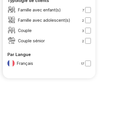
Typologie de clients
Famille avec enfant(s)
7
Famille avec adolescent(s)
2
Couple
3
Couple sénior
2
Par Langue
Français
17