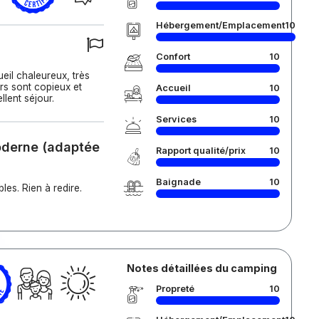
Hébergement/Emplacement
10
Confort
10
eil chaleureux, très
ers sont copieux et
Accueil
10
lent séjour.
Services
10
oderne (adaptée
Rapport qualité/prix
10
Baignade
10
les. Rien à redire.
Notes détaillées du camping
Propreté
10