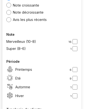
Note croissante
Note décroissante
Avis les plus récents
Note
Merveilleux (10-8)
16
Super (8-6)
1
Période
Printemps
6
Eté
9
Automne
1
Hiver
1