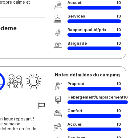
 propre calme et
Accueil
10
Services
10
oderne
Rapport qualité/prix
10
Baignade
10
Notes détaillées du camping
Propreté
10
Hébergement/Emplacement
10
Confort
10
n lieux reposant !
tte semaine
Accueil
10
 détendre en fin de
Services
10