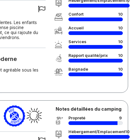
Hébergement/Emplacement
10
Confort
10
lentes. Les enfants
mense piscine
Accueil
10
t, ce qui rajoute du
viendrons.
Services
10
Rapport qualité/prix
10
oderne
Baignade
10
et agréable sous les
Notes détaillées du camping
Propreté
9
Hébergement/Emplacement
10