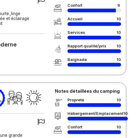
Confort
9
urte.,linge
fée et éclairage
Accueil
10
it
Services
10
oderne
Rapport qualité/prix
10
Baignade
10
Notes détaillées du camping
Propreté
10
Hébergement/Emplacement
10
Confort
10
 une grande