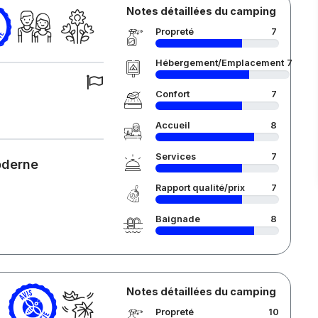
Notes détaillées du camping
Propreté
7
Hébergement/Emplacement
7
Confort
7
Accueil
8
Services
7
oderne
Rapport qualité/prix
7
Baignade
8
Notes détaillées du camping
Propreté
10