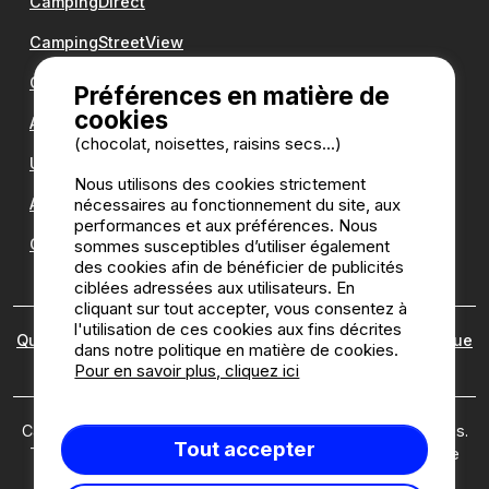
CampingDirect
CampingStreetView
Groupe Romanée
Préférences en matière de
cookies
Antilope VAN
(chocolat, noisettes, raisins secs...)
Une question ?
Nous utilisons des cookies strictement
nécessaires au fonctionnement du site, aux
Annuaire des campings
performances et aux préférences. Nous
Guide camping
sommes susceptibles d’utiliser également
des cookies afin de bénéficier de publicités
ciblées adressées aux utilisateurs. En
cliquant sur tout accepter, vous consentez à
l'utilisation de ces cookies aux fins décrites
Qui sommes nous ?
|
Mentions légales
|
Cookies
|
Politique
dans notre politique en matière de cookies.
des avis
Pour en savoir plus, cliquez ici
Camping2be.com ©2026 Camping2Be, tous droits réservés.
Tout accepter
Tous les médias et toutes les images sont la propriété de
leurs détenteurs respectifs.