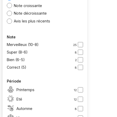
Note croissante
Note décroissante
Avis les plus récents
Note
Merveilleux (10-8)
25
Super (8-6)
8
Bien (6-5)
2
Correct (5)
8
Période
Printemps
12
Eté
12
Automne
8