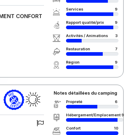
Services
9
CEMENT CONFORT
Rapport qualité/prix
9
Activités / Animations
3
Restauration
7
Région
9
Notes détaillées du camping
Propreté
6
Hébergement/Emplacement
9
Confort
10