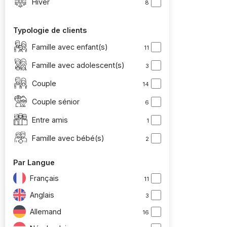
Hiver
8
Typologie de clients
Famille avec enfant(s)
11
Famille avec adolescent(s)
3
Couple
14
Couple sénior
6
Entre amis
1
Famille avec bébé(s)
2
Par Langue
Français
11
Anglais
3
Allemand
16