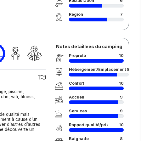
Restauration
6
Région
7
Notes détaillées du camping
Propreté
10
Hébergement/Emplacement
8
Confort
10
age, piscine,
ché, wifi, fitness,
Accueil
9
Services
9
 de qualité mais
lement à cause d’un
er d’autres d’autres
Rapport qualité/prix
10
ine découverte un
Baignade
8