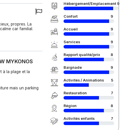
Hébergement/Emplacement
9
Confort
9
ieux, propres. La
calme car familial.
Accueil
9
Services
9
Rapport qualité/prix
8
LOW MYKONOS
Baignade
9
 à la plage et la
Activités / Animations
5
oiture mais un parking
Restauration
7
Région
8
Activités enfants
7