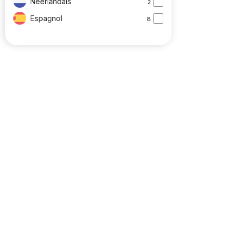
Néerlandais
2
Espagnol
8