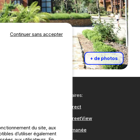
Continuer sans accepter
+ de photos
Nos partenaires:
CampingDirect
CampingStreetView
onctionnement du site, aux
Groupe Romanée
bles d’utiliser également
ssées aux utilisateurs. En