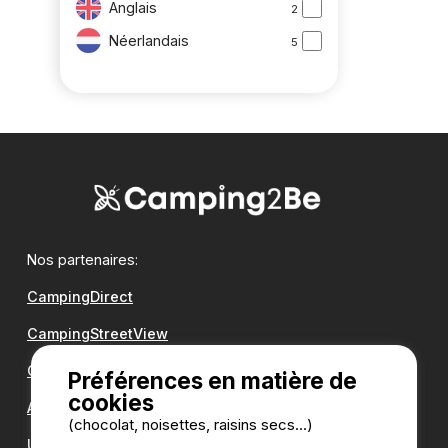
Anglais
2
Néerlandais
5
Nos partenaires:
CampingDirect
CampingStreetView
Groupe Romanée
Préférences en matière de
cookies
Antilope VAN
(chocolat, noisettes, raisins secs...)
Une question ?