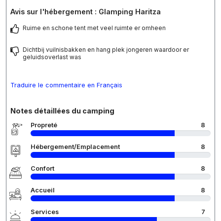
Avis sur l'hébergement : Glamping Haritza
Ruime en schone tent met veel ruimte er omheen
Dichtbij vuilnisbakken en hang plek jongeren waardoor er
geluidsoverlast was
Traduire le commentaire en Français
Notes détaillées du camping
Propreté
8
Hébergement/Emplacement
8
Confort
8
Accueil
8
Services
7