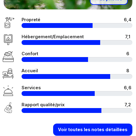
Propreté
6,4
Hébergement/Emplacement
7,1
Confort
6
Accueil
8
Services
6,6
Rapport qualité/prix
7,2
Voir toutes les notes détaillées