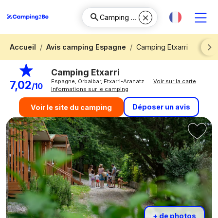
Accueil
Avis camping Espagne
Camping Etxarri
Next
Camping Etxarri
Espagne, Orbaibar, Etxarri-Aranatz
Voir sur la carte
7,02
/10
Informations sur le camping
Déposer un avis
Voir le site du camping
+ de photos