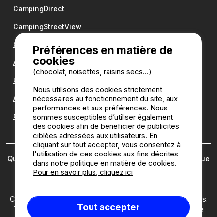
CampingDirect
CampingStreetView
Groupe Romanée
Préférences en matière de
cookies
Antilope VAN
(chocolat, noisettes, raisins secs...)
Une question ?
Nous utilisons des cookies strictement
nécessaires au fonctionnement du site, aux
Annuaire des campings
performances et aux préférences. Nous
Guide camping
sommes susceptibles d’utiliser également
des cookies afin de bénéficier de publicités
ciblées adressées aux utilisateurs. En
cliquant sur tout accepter, vous consentez à
l'utilisation de ces cookies aux fins décrites
Qui sommes nous ?
|
Mentions légales
|
Cookies
|
Politique
dans notre politique en matière de cookies.
des avis
Pour en savoir plus, cliquez ici
Camping2be.com ©2026 Camping2Be, tous droits réservés.
Tout accepter
Tous les médias et toutes les images sont la propriété de