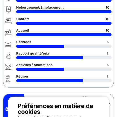
Hébergement/Emplacement
10
Confort
10
Accueil
10
Services
5
Rapport qualité/prix
7
Activités / Animations
5
Région
7
Heike D.
Préférences en matière de
Posté le 28/07/2024
8,56
Séjour : 17/07/2024 - 27/07/2024
cookies
/10