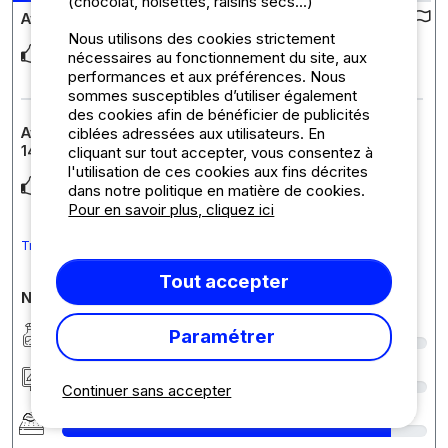
(chocolat, noisettes, raisins secs...)
Avis sur le camping :
Nous utilisons des cookies strictement
Sehr freundliche Damen an der Rezeption. Konnten bei allen
nécessaires au fonctionnement du site, aux
Fragen weiterhelfen. Sauberkeit im Prinzi
... Lire la suite
performances et aux préférences. Nous
sommes susceptibles d’utiliser également
des cookies afin de bénéficier de publicités
Avis sur l'hébergement : Emplacement Premium 100-
ciblées adressées aux utilisateurs. En
140m²
cliquant sur tout accepter, vous consentez à
l'utilisation de ces cookies aux fins décrites
Größe super
dans notre politique en matière de cookies.
Pour en savoir plus, cliquez ici
Traduire le commentaire en Français
Tout accepter
Notes détaillées du camping
Propreté
7
Paramétrer
Hébergement/Emplacement
9
Continuer sans accepter
Confort
9