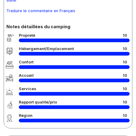
Traduire le commentaire en Français
Notes détaillées du camping
Propreté
10
Hébergement/Emplacement
10
Confort
10
Accueil
10
Services
10
Rapport qualité/prix
10
Région
10