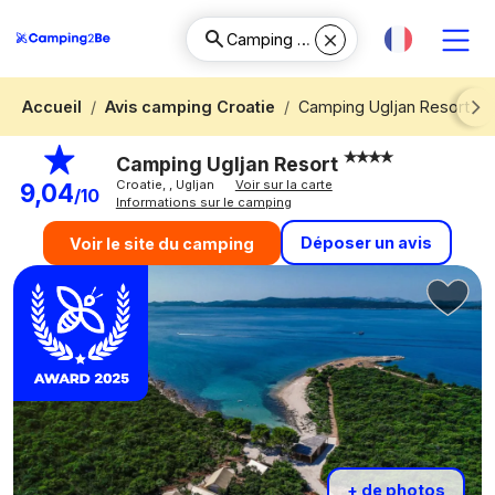
Accueil
Avis camping Croatie
Camping Ugljan Resort
Next
Camping Ugljan Resort
Croatie, , Ugljan
Voir sur la carte
9,04
/10
Informations sur le camping
Déposer un avis
Voir le site du camping
+ de photos