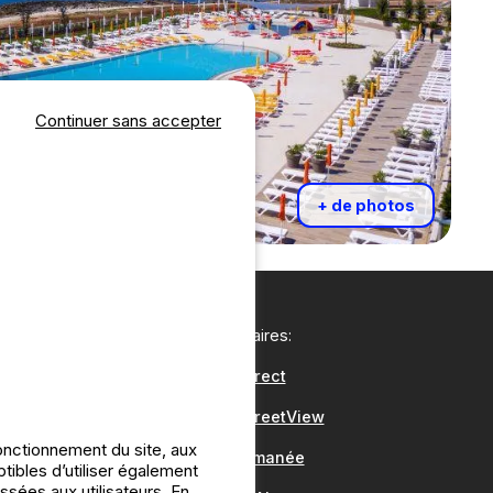
Continuer sans accepter
+ de photos
Nos partenaires:
CampingDirect
CampingStreetView
onctionnement du site, aux
Groupe Romanée
bles d’utiliser également
ssées aux utilisateurs. En