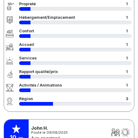
Propreté
1
Hébergement/Emplacement
1
Confort
1
Accueil
1
Services
1
Rapport qualité/prix
1
Activités / Animations
1
Région
3
John H.
Posté le 09/08/2025
10