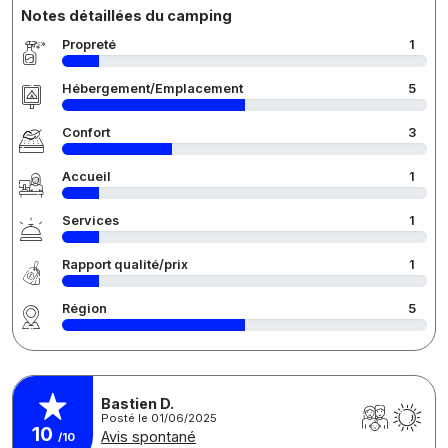
Notes détaillées du camping
Propreté
1
Hébergement/Emplacement
5
Confort
3
Accueil
1
Services
1
Rapport qualité/prix
1
Région
5
Bastien D.
Posté le 01/06/2025
10
Avis spontané
/10