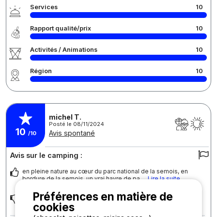
Services
10
Rapport qualité/prix
10
Activités / Animations
10
Région
10
michel T.
Posté le 08/11/2024
10
Avis spontané
/10
Avis sur le camping :
en pleine nature au cœur du parc national de la semois, en
bordure de la semois, un vrai havre de pa
... Lire la suite
Préférences en matière de
coup de cœur
cookies