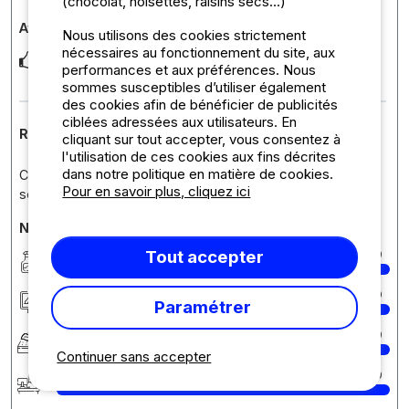
(chocolat, noisettes, raisins secs...)
Avis sur l'hébergement :
Nous utilisons des cookies strictement
nécessaires au fonctionnement du site, aux
le free camp est très pratique et agréable - on a bien aimé le
performances et aux préférences. Nous
fait d avoir une si grande parcelle p
... Lire la suite
sommes susceptibles d’utiliser également
des cookies afin de bénéficier de publicités
ciblées adressées aux utilisateurs. En
Réponse de l'établissement
cliquant sur tout accepter, vous consentez à
l'utilisation de ces cookies aux fins décrites
dans notre politique en matière de cookies.
Cher client, Un grand merci pour votre retour positif ! Nous
Pour en savoir plus, cliquez ici
sommes ravis que tout ait été à la haut
... Lire la suite
Notes détaillées du camping
Tout accepter
Propreté
10
Hébergement/Emplacement
10
Paramétrer
Confort
10
Continuer sans accepter
Accueil
10