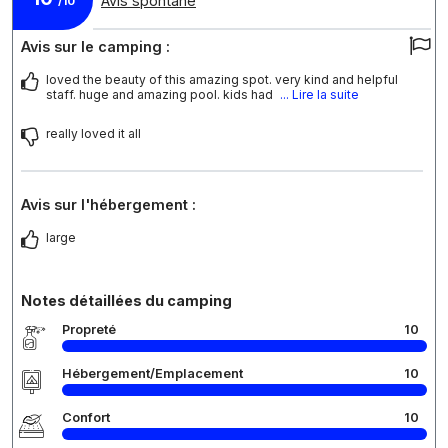
Avis spontané
/10
Avis sur le camping :
loved the beauty of this amazing spot. very kind and helpful
staff. huge and amazing pool. kids had
... Lire la suite
really loved it all
Avis sur l'hébergement :
large
Notes détaillées du camping
Propreté
10
Hébergement/Emplacement
10
Confort
10