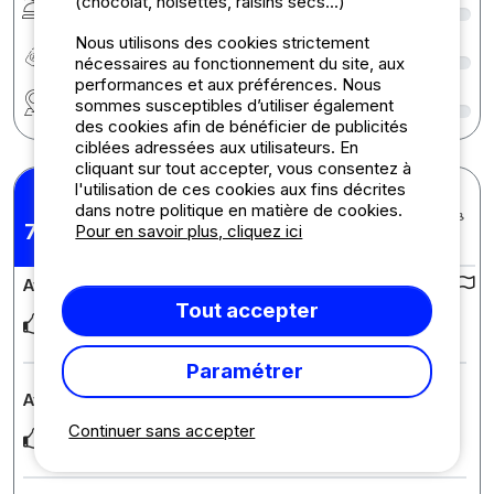
(chocolat, noisettes, raisins secs...)
Nous utilisons des cookies strictement
Rapport qualité/prix
9
nécessaires au fonctionnement du site, aux
performances et aux préférences. Nous
Région
9
sommes susceptibles d’utiliser également
des cookies afin de bénéficier de publicités
ciblées adressées aux utilisateurs. En
cliquant sur tout accepter, vous consentez à
l'utilisation de ces cookies aux fins décrites
Wendy V.
dans notre politique en matière de cookies.
Posté le 21/06/2026
Séjour : 14/06/2026 -
7,88
Pour en savoir plus, cliquez ici
/10
16/06/2026
Avis sur le camping :
Tout accepter
Ruime camperplaats en zeer schone douche voorzieningen
Paramétrer
Avis sur l'hébergement : Emplacement Plus
Continuer sans accepter
we stonden heerlijk tussen de bomen, dus veel schaduw