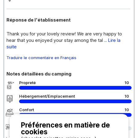
Réponse de l'établissement
Thank you for your lovely review! We are very happy to
hear that you enjoyed your stay among the tal
... Lire la
suite
Traduire le commentaire en Français
Notes détaillées du camping
Propreté
10
Hébergement/Emplacement
10
Confort
10
Préférences en matière de
Accueil
9
cookies
Services
9