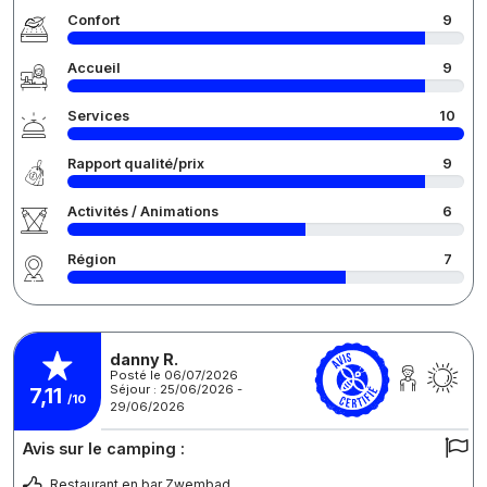
Confort
9
Accueil
9
Services
10
Rapport qualité/prix
9
Activités / Animations
6
Région
7
danny R.
Posté le 06/07/2026
Séjour : 25/06/2026 -
7,11
/10
29/06/2026
Avis sur le camping :
Restaurant en bar Zwembad