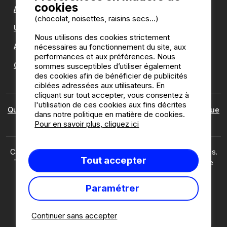
cookies
Antilope VAN
(chocolat, noisettes, raisins secs...)
Une question ?
Nous utilisons des cookies strictement
Annuaire des campings
nécessaires au fonctionnement du site, aux
performances et aux préférences. Nous
Guide camping
sommes susceptibles d’utiliser également
des cookies afin de bénéficier de publicités
ciblées adressées aux utilisateurs. En
cliquant sur tout accepter, vous consentez à
l'utilisation de ces cookies aux fins décrites
Qui sommes nous ?
|
Mentions légales
|
Cookies
|
Politique
dans notre politique en matière de cookies.
des avis
Pour en savoir plus, cliquez ici
Camping2be.com ©2026 Camping2Be, tous droits réservés.
Tout accepter
Tous les médias et toutes les images sont la propriété de
leurs détenteurs respectifs.
Ce site est protégé par reCAPTCHA; les
règles de
Paramétrer
confidentialité
et
conditions d'utilisation
de Google
s'appliquent.
Continuer sans accepter