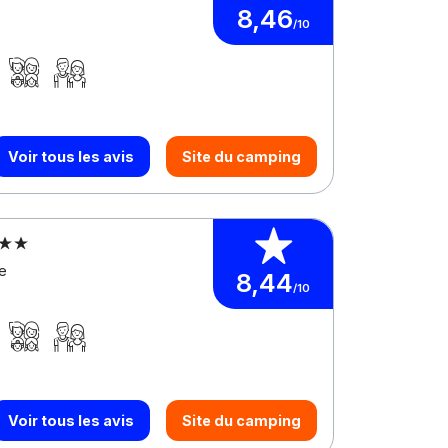
8,46
/10
Voir tous les avis
Site du camping
e
8,44
/10
Voir tous les avis
Site du camping