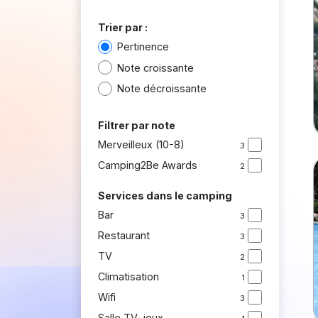
Trier par :
Pertinence
Note croissante
Note décroissante
Filtrer par note
Merveilleux (10-8)
3
Camping2Be Awards
2
Services dans le camping
Bar
3
Restaurant
3
TV
2
Climatisation
1
Wifi
3
Salle TV, jeux