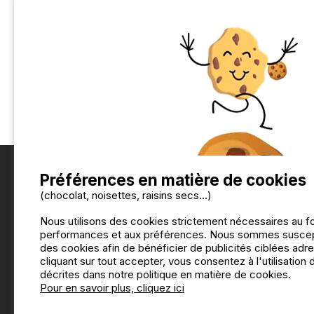
Location de vélos
2
Tennis
3
Golf
1
Aire de jeux
3
Terrain de sports
3
Accès direct plage
1
Préférences en matière de cookies
(chocolat, noisettes, raisins secs...)
Nous utilisons des cookies strictement nécessaires au f
performances et aux préférences. Nous sommes suscepti
des cookies afin de bénéficier de publicités ciblées adre
cliquant sur tout accepter, vous consentez à l'utilisation
décrites dans notre politique en matière de cookies.
Pour en savoir plus, cliquez ici