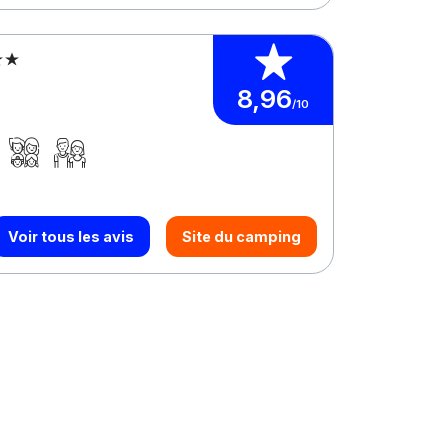
8,96
/10
Voir tous les avis
Site du camping