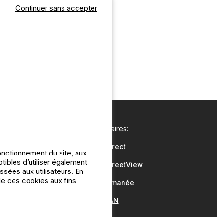
Continuer sans accepter
Nos partenaires:
CampingDirect
onctionnement du site, aux
bles d’utiliser également
CampingStreetView
ssées aux utilisateurs. En
 de ces cookies aux fins
Groupe Romanée
Antilope VAN