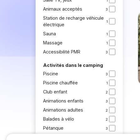
1
Animaux acceptés
3
Station de recharge véhicule
1
électrique
Sauna
1
Massage
1
Accessibilité PMR
3
Activités dans le camping
Piscine
3
Piscine chauffée
1
Club enfant
2
Animations enfants
3
Animations adultes
2
Balades à vélo
2
Pétanque
3
Activités sportives
3