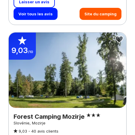
Laisser un avis
Voir tous les avis
Site du camping
9,03
/10
Forest Camping Mozirje
Slovénie, Mozirje
9,03 -
40 avis clients