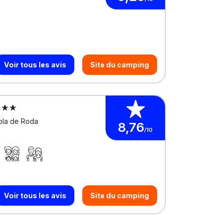
Voir tous les avis
Site du camping
a
bla de Roda
8,76
/10
Voir tous les avis
Site du camping