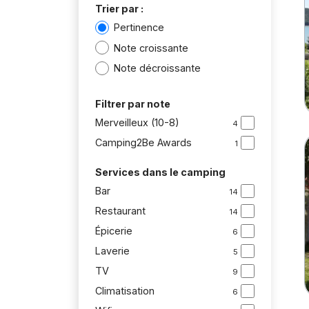
Trier par :
Pertinence
Note croissante
Note décroissante
Filtrer par note
Merveilleux (10-8)
4
Camping2Be Awards
1
Services dans le camping
Bar
14
Restaurant
14
Épicerie
6
Laverie
5
TV
9
Climatisation
6