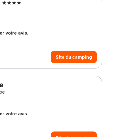
s
a
r votre avis.
Site du camping
pe
spe
r votre avis.