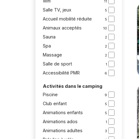
Wifi
11
Salle TV, jeux
5
Accueil mobilité réduite
5
Animaux acceptés
10
Sauna
2
Spa
2
Massage
2
Salle de sport
1
Accessibilité PMR
6
Activités dans le camping
Piscine
9
Club enfant
5
Animations enfants
5
Animations ados
1
Animations adultes
3