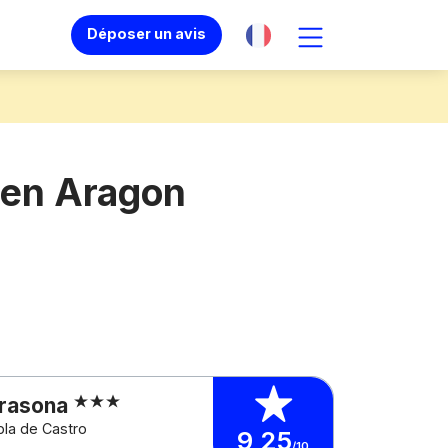
Déposer un avis
 en Aragon
arasona
la de Castro
9,25
/10