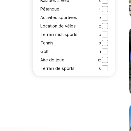
Balades à vélo
4
Pétanque
4
Activités sportives
9
Location de vélos
2
Terrain multisports
3
Tennis
3
Golf
1
Aire de jeux
12
Terrain de sports
8