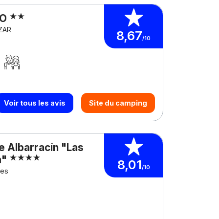
RO
ZAR
8,67
/10
Voir tous les avis
Site du camping
e Albarracín "Las
m"
8,01
/10
les