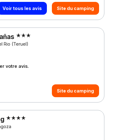
Voir tous les avis
Site du camping
bañas
l Rio (Teruel)
r votre avis.
Site du camping
ng
agoza