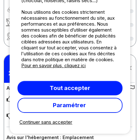
(chocolat, noisettes, raisins secs...)
Rapport qualité/prix
7
Nous utilisons des cookies strictement
nécessaires au fonctionnement du site, aux
Activités / Animations
1
performances et aux préférences. Nous
sommes susceptibles d’utiliser également
Région
5
des cookies afin de bénéficier de publicités
ciblées adressées aux utilisateurs. En
cliquant sur tout accepter, vous consentez à
l'utilisation de ces cookies aux fins décrites
dans notre politique en matière de cookies.
Marco V.
Pour en savoir plus, cliquez ici
Posté le 22/07/2026
2,5
Séjour : 18/07/2026 - 19/07/2026
/10
Tout accepter
Avis sur le camping :
Plaatsen zijn heel onlogisch ingedeeld zodat je niet erg
handig je caravan kan plaatsen
Paramétrer
Betere toegang tot plaatsen
Continuer sans accepter
Avis sur l'hébergement : Emplacement