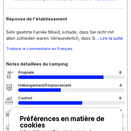
Réponse de l'établissement
Sehr geehrte Familie Moed, schade, dass Sie nicht mit
allen zufrieden waren. Verwunderlich, dass Si
... Lire la suite
Traduire le commentaire en Français
Notes détaillées du camping
Propreté
8
Hébergement/Emplacement
4
Confort
6
Accueil
4
Préférences en matière de
cookies
Services
4