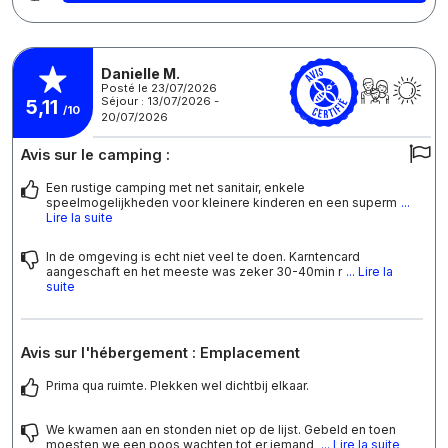
Danielle M.
Posté le 23/07/2026
Séjour : 13/07/2026 -
5,11
/10
20/07/2026
Avis sur le camping :
Een rustige camping met net sanitair, enkele
speelmogelijkheden voor kleinere kinderen en een superm
...
Lire la suite
In de omgeving is echt niet veel te doen. Karntencard
aangeschaft en het meeste was zeker 30-40min r
... Lire la
suite
Avis sur l'hébergement : Emplacement
Prima qua ruimte. Plekken wel dichtbij elkaar.
We kwamen aan en stonden niet op de lijst. Gebeld en toen
moesten we een poos wachten tot er iemand
... Lire la suite