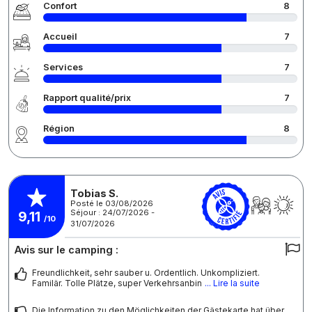
Confort
8
Accueil
7
Services
7
Rapport qualité/prix
7
Région
8
Tobias S.
Posté le 03/08/2026
Séjour : 24/07/2026 -
9,11
/10
31/07/2026
Avis sur le camping :
Freundlichkeit, sehr sauber u. Ordentlich. Unkompliziert.
Familär. Tolle Plätze, super Verkehrsanbin
... Lire la suite
Die Information zu den Möglichkeiten der Gästekarte hat über