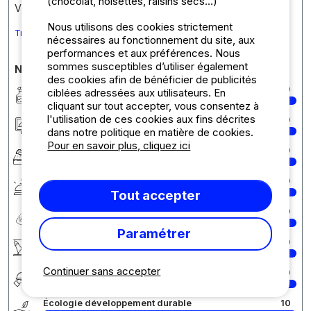
(chocolat, noisettes, raisins secs...)
Vielen Dank für Ihre Bewertung.
Nous utilisons des cookies strictement
Traduire le commentaire en Français
nécessaires au fonctionnement du site, aux
performances et aux préférences. Nous
sommes susceptibles d’utiliser également
Notes détaillées du camping
des cookies afin de bénéficier de publicités
Propreté
10
ciblées adressées aux utilisateurs. En
cliquant sur tout accepter, vous consentez à
l'utilisation de ces cookies aux fins décrites
Hébergement/Emplacement
10
dans notre politique en matière de cookies.
Pour en savoir plus, cliquez ici
Confort
10
Services
10
Tout accepter
Rapport qualité/prix
10
Paramétrer
Activités / Animations
10
Continuer sans accepter
Restauration
10
Écologie développement durable
10