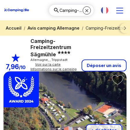
Accueil
Avis camping Allemagne
Camping-Freizeitzent
Next
Camping-
Freizeitzentrum
Sägmühle
Allemagne, , Trippstadt
Voir sur la carte
7,96
Déposer un avis
/10
Informations sur le camping