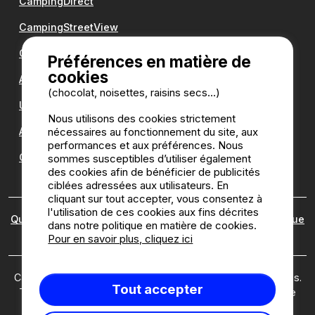
CampingDirect
CampingStreetView
Groupe Romanée
Préférences en matière de
cookies
Antilope VAN
(chocolat, noisettes, raisins secs...)
Une question ?
Nous utilisons des cookies strictement
nécessaires au fonctionnement du site, aux
Annuaire des campings
performances et aux préférences. Nous
Guide camping
sommes susceptibles d’utiliser également
des cookies afin de bénéficier de publicités
ciblées adressées aux utilisateurs. En
cliquant sur tout accepter, vous consentez à
l'utilisation de ces cookies aux fins décrites
Qui sommes nous ?
|
Mentions légales
|
Cookies
|
Politique
dans notre politique en matière de cookies.
des avis
Pour en savoir plus, cliquez ici
Camping2be.com ©2026 Camping2Be, tous droits réservés.
Tout accepter
Tous les médias et toutes les images sont la propriété de
leurs détenteurs respectifs.